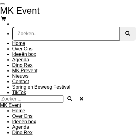
Ga
MK Event
direct
naar
de
hoofdinhoud
Home
Over Ons
Ideeën box
Agenda
Dino Rex
MK Prevent
Nieuws
Contact
Spring en Beweeg Festival
TikTok
MK Event
Home
Over Ons
Ideeën box
Agenda
Dino Rex