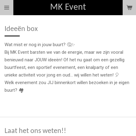
MK Event
Ga
direct
naar
Ideeën box
de
hoofdinhoud
Wat mist er nog in jouw buurt? 🤔✨
​Bij MK Event barsten we van de energie, maar we zijn vooral
benieuwd naar JOUW ideeën! Of het nu gaat om een gezellig
buurtfeest, een sportief evenement, een knalparty of een
unieke activiteit voor jong en oud... wij willen het weten! 🎈
​Welk evenement zou JIJ binnenkort willen bezoeken in je eigen
buurt? 🏘️
Laat het ons weten!!