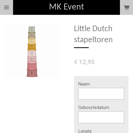
MK Event
Ga
direct
naar
Little Dutch
de
hoofdinhoud
stapeltoren
€ 12,95
Naam
Geboortedatum
Lengte