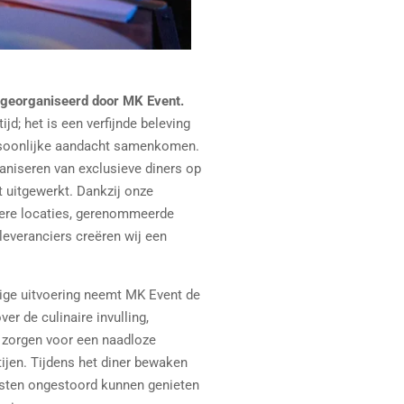
g georganiseerd door MK Event.
jd; het is een verfijnde beleving
persoonlijke aandacht samenkomen.
ganiseren van exclusieve diners op
t uitgewerkt. Dankzij onze
ere locaties, gerenommeerde
 leveranciers creëren wij een
dige uitvoering neemt MK Event de
er de culinaire invulling,
n zorgen voor een naadloze
ijen. Tijdens het diner bewaken
gasten ongestoord kunnen genieten